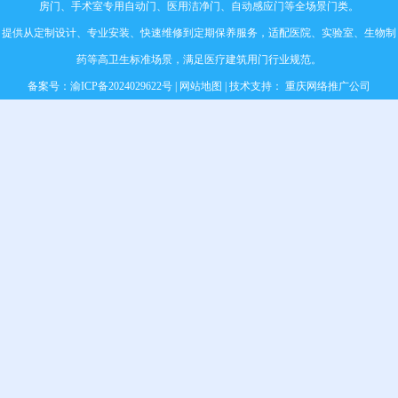
房门
、
手术室专用自动门
、
医用洁净门
、自动感应门等全场景门类。
提供从定制设计、专业安装、快速维修到定期保养服务，适配医院、实验室、生物制
药等高卫生标准场景，满足医疗建筑用门行业规范。
备案号：
渝ICP备2024029622号
|
网站地图
| 技术支持：
重庆网络推广公司