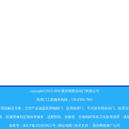
copyright©2013-2030 重庆德普自动门有限公司
医用门工程服务热线：138-8394-7963
门系统解决方案，主营产品涵盖
医用钢制门
、
医用病房门
、
手术室专用自动门
、
医用洁
装、快速维修到定期保养服务，适配医院、实验室、生物制药等高卫生标准场景，满
备案号：
渝ICP备2024029622号
|
网站地图
| 技术支持：
重庆网络推广公司