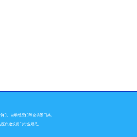
净门
、自动感应门等全场景门类。
足医疗建筑用门行业规范。