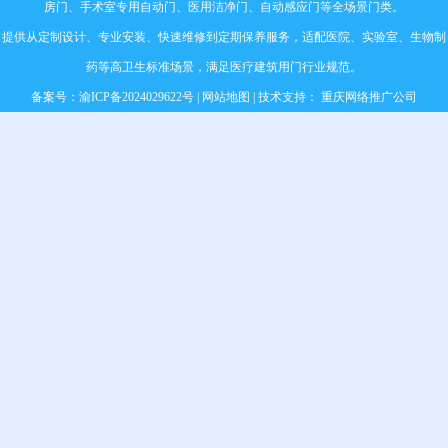
房门
、
手术室专用自动门
、
医用洁净门
、自动感应门等全场景门类。
提供从定制设计、专业安装、快速维修到定期保养服务，适配医院、实验室、生物制
药等高卫生标准场景，满足医疗建筑用门行业规范。
备案号：
渝ICP备2024029622号
|
网站地图
| 技术支持：
重庆网络推广公司