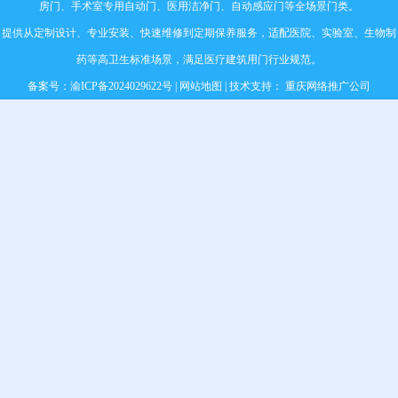
房门
、
手术室专用自动门
、
医用洁净门
、自动感应门等全场景门类。
提供从定制设计、专业安装、快速维修到定期保养服务，适配医院、实验室、生物制
药等高卫生标准场景，满足医疗建筑用门行业规范。
备案号：
渝ICP备2024029622号
|
网站地图
| 技术支持：
重庆网络推广公司